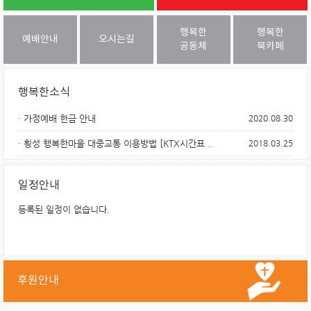
행복한
행복한
예배안내
오시는길
공동체
북카페
행복한소식
· 가정예배 헌금 안내
2020.08.30
· 횡성 행복한마을 대중교통 이용방법 [KTX시간표 ..
2018.03.25
· 이웃사랑 전도축제에 여러분을 초대합니다.
2016.10.05
일정안내
· 사랑의 5가지 언어
2016.07.09
등록된 일정이 없습니다.
후원안내