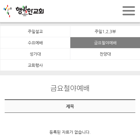
주일설교
주일1,2,3부
수요예배
금요철야예배
성가대
찬양대
교회행사
금요철야예배
제목
등록된 자료가 없습니다.