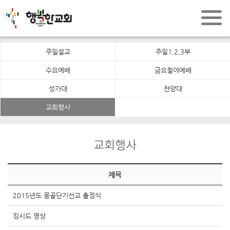
주일설교
주일1,2,3부
수요예배
금요철야예배
성가대
찬양대
교회행사
교회행사
제목
2015년도 몽골단기선교 출정식
킹시드 영상