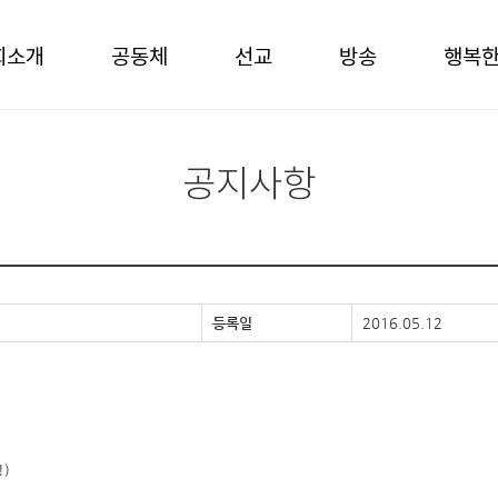
회소개
공동체
선교
방송
행복
공지사항
등록일
2016.05.12
!)